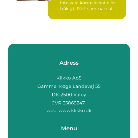
inte vara komplicerat eller
tråkigt. Rätt sammansat...
Adress
web:
www.klikko.dk
Menu