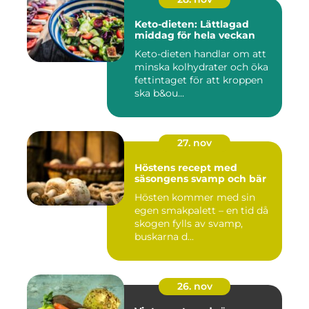
Keto-dieten: Lättlagad
middag för hela veckan
Keto-dieten handlar om att
minska kolhydrater och öka
fettintaget för att kroppen
ska b&ou...
27. nov
Höstens recept med
säsongens svamp och bär
Hösten kommer med sin
egen smakpalett – en tid då
skogen fylls av svamp,
buskarna d...
26. nov