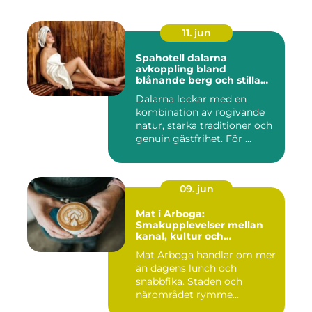
11. jun
Spahotell dalarna
avkoppling bland
blånande berg och stilla
vatten
Dalarna lockar med en
kombination av rogivande
natur, starka traditioner och
genuin gästfrihet. För ...
09. jun
Mat i Arboga:
Smakupplevelser mellan
kanal, kultur och
småstadscharm
Mat Arboga handlar om mer
än dagens lunch och
snabbfika. Staden och
närområdet rymme...