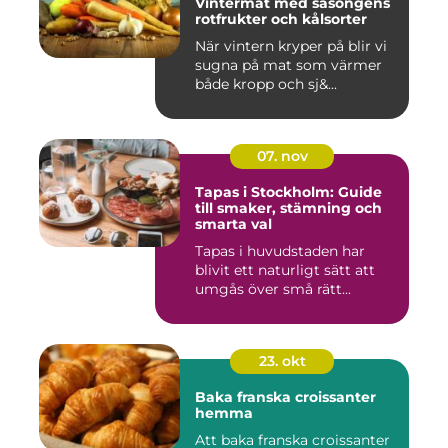
Vintermat med säsongens
rotfrukter och kålsorter
När vintern kryper på blir vi
sugna på mat som värmer
både kropp och sj&...
07. nov
Tapas i Stockholm: Guide
till smaker, stämning och
smarta val
Tapas i huvudstaden har
blivit ett naturligt sätt att
umgås över små rätt...
23. okt
Baka franska croissanter
hemma
Att baka franska croissanter