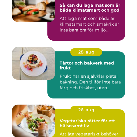
Så kan du laga mat som är
både klimatsmart och god
Att laga mat som både är
klimatsmart och smakrik är
inte bara bra för miljö...
28. aug
Tårtor och bakverk med
frukt
Frukt har en självklar plats i
bakning. Den tillför inte bara
färg och friskhet, utan...
26. aug
Vegetariska rätter för ett
hälsosamt liv
Att äta vegetariskt behöver