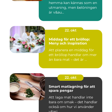
hemma kan kännas som en
utmaning, men belöningen
är v&au...
22. okt
Middag för ett bröllop:
Meny och inspiration
Att planera en middag för
ett bröllop handlar om mer
än bara mat – det är ...
22. okt
Smart matlagning för att
spara pengar
Att laga mat handlar inte
bara om smak – det handlar
också om hur vi använder
v&ari...