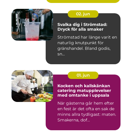
02. jun
Svalka dig i Strömstad:
Dryck för alla smaker
Strömstad har länge varit en
naturlig knutpunkt för
gränshandel. Bland godis,
sn...
01. jun
Kocken och kallskänkan
catering matupplevelser
med omtanke i uppsala
När gästerna går hem efter
en fest är det ofta en sak de
minns allra tydligast: maten.
Smakerna, dof...