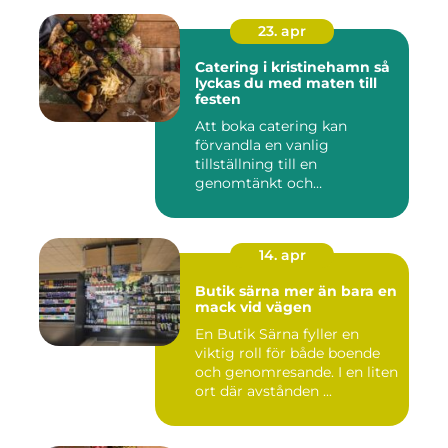
23. apr
Catering i kristinehamn så
lyckas du med maten till
festen
Att boka catering kan
förvandla en vanlig
tillställning till en
genomtänkt och
minnesvärd upplevelse...
14. apr
Butik särna mer än bara en
mack vid vägen
En Butik Särna fyller en
viktig roll för både boende
och genomresande. I en liten
ort där avstånden ...