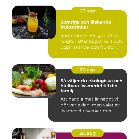
27. sep
Somriga och läskande
fruktdrinkar
Sommarvärmen gör att vi
längtar efter något kallt och
uppfriskande, och fruktdr...
27. sep
Så väljer du ekologiska och
hållbara livsmedel till din
familj
Att handla mat är något vi
gör varje dag, men valet av
livsmedel påverkar mer ...
28. aug