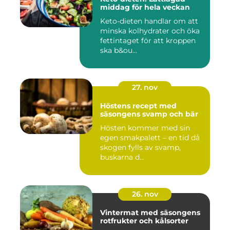
middag för hela veckan
Keto-dieten handlar om att
minska kolhydrater och öka
fettintaget för att kroppen
ska b&ou...
27. nov
Höstens recept med
säsongens svamp och bär
Hösten kommer med sin
egen smakpalett – en tid då
skogen fylls av svamp,
buskarna d...
26. nov
Vintermat med säsongens
rotfrukter och kålsorter