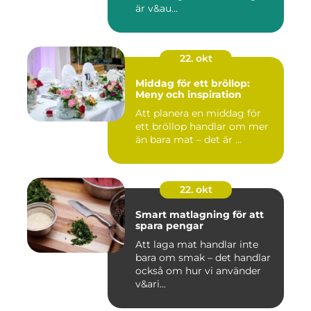
är v&au...
22. okt
Middag för ett bröllop:
Meny och inspiration
Att planera en middag för
ett bröllop handlar om mer
än bara mat – det är ...
22. okt
Smart matlagning för att
spara pengar
Att laga mat handlar inte
bara om smak – det handlar
också om hur vi använder
v&ari...