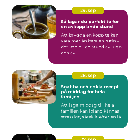
29. sep
Så lagar du perfekt te för
en avkopplande stund
Att brygga en kopp te kan
vara mer än bara en rutin –
det kan bli en stund av lugn
och av...
28. sep
Snabba och enkla recept
på middag för hela
familjen
Att laga middag till hela
familjen kan ibland kännas
stressigt, särskilt efter en lå...
27. sep