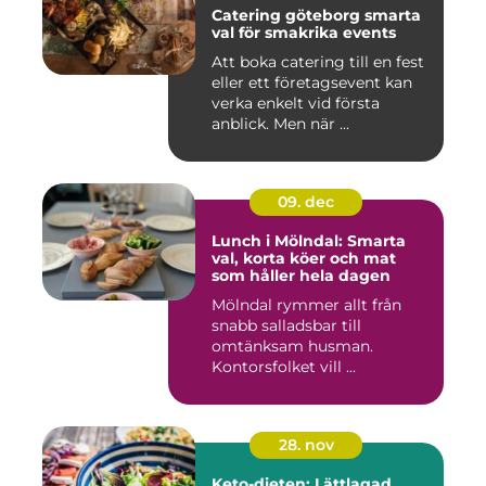
Catering göteborg smarta
val för smakrika events
Att boka catering till en fest
eller ett företagsevent kan
verka enkelt vid första
anblick. Men när ...
09. dec
Lunch i Mölndal: Smarta
val, korta köer och mat
som håller hela dagen
Mölndal rymmer allt från
snabb salladsbar till
omtänksam husman.
Kontorsfolket vill ...
28. nov
Keto-dieten: Lättlagad