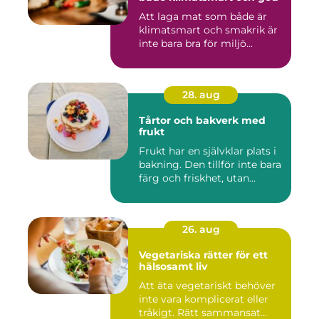
Att laga mat som både är
klimatsmart och smakrik är
inte bara bra för miljö...
28. aug
Tårtor och bakverk med
frukt
Frukt har en självklar plats i
bakning. Den tillför inte bara
färg och friskhet, utan...
26. aug
Vegetariska rätter för ett
hälsosamt liv
Att äta vegetariskt behöver
inte vara komplicerat eller
tråkigt. Rätt sammansat...