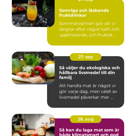
Somriga och läskande
fruktdrinkar
Sommarvärmen gör att vi
längtar efter något kallt och
uppfriskande, och fruktdr...
27. sep
Så väljer du ekologiska och
hållbara livsmedel till din
familj
Att handla mat är något vi
gör varje dag, men valet av
livsmedel påverkar mer ...
28. aug
Så kan du laga mat som är
både klimatsmart och god