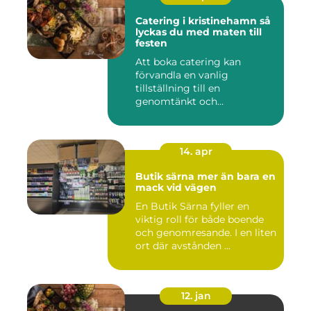
Catering i kristinehamn så
lyckas du med maten till
festen
Att boka catering kan
förvandla en vanlig
tillställning till en
genomtänkt och
minnesvärd upplevelse...
14. apr
Butik särna mer än bara en
mack vid vägen
En Butik Särna fyller en
viktig roll för både boende
och genomresande. I en liten
ort där avstånden ...
12. jan