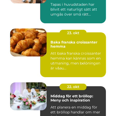
Tapas i huvudstaden har
blivit ett naturligt sätt att
umgås över små rätt...
23. okt
Baka franska croissanter
hemma
Att baka franska croissanter
hemma kan kännas som en
utmaning, men belöningen
är v&au...
22. okt
Middag för ett bröllop:
Meny och inspiration
Att planera en middag för
ett bröllop handlar om mer