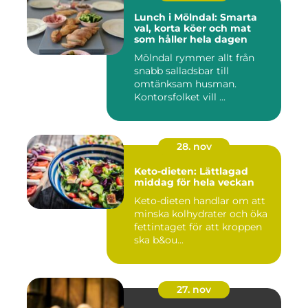
Lunch i Mölndal: Smarta
val, korta köer och mat
som håller hela dagen
Mölndal rymmer allt från
snabb salladsbar till
omtänksam husman.
Kontorsfolket vill ...
28. nov
Keto-dieten: Lättlagad
middag för hela veckan
Keto-dieten handlar om att
minska kolhydrater och öka
fettintaget för att kroppen
ska b&ou...
27. nov