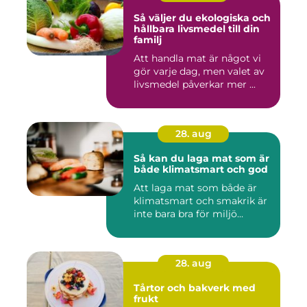
Så väljer du ekologiska och
hållbara livsmedel till din
familj
Att handla mat är något vi
gör varje dag, men valet av
livsmedel påverkar mer ...
28. aug
Så kan du laga mat som är
både klimatsmart och god
Att laga mat som både är
klimatsmart och smakrik är
inte bara bra för miljö...
28. aug
Tårtor och bakverk med
frukt