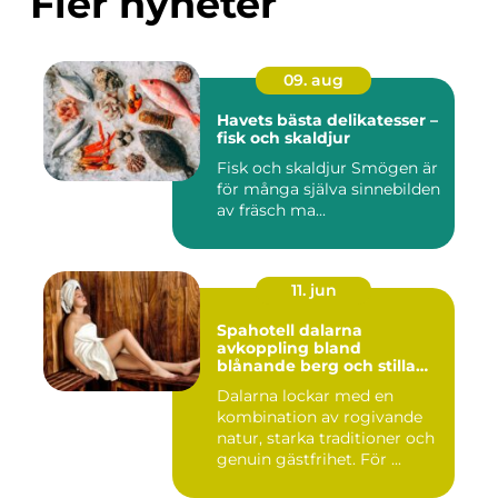
Fler nyheter
09. aug
Havets bästa delikatesser –
fisk och skaldjur
Fisk och skaldjur Smögen är
för många själva sinnebilden
av fräsch ma...
11. jun
Spahotell dalarna
avkoppling bland
blånande berg och stilla
vatten
Dalarna lockar med en
kombination av rogivande
natur, starka traditioner och
genuin gästfrihet. För ...