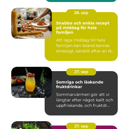
28. sep
Snabba och enkla recept
på middag för hela
familjen
Att laga middag till hela
familjen kan ibland kännas
stressigt, särskilt efter en lå...
27. sep
Somriga och läskande
fruktdrinkar
Sommarvärmen gör att vi
längtar efter något kallt och
uppfriskande, och fruktdr...
27. sep