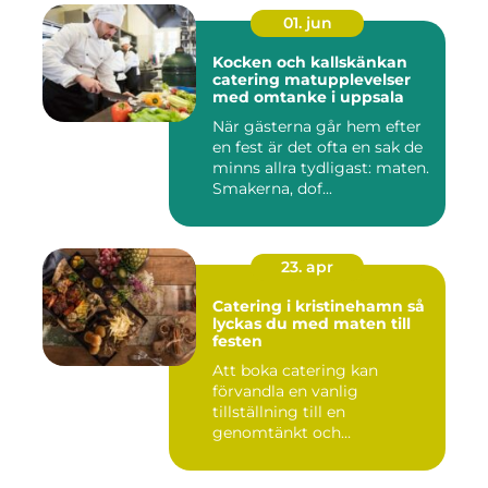
01. jun
Kocken och kallskänkan
catering matupplevelser
med omtanke i uppsala
När gästerna går hem efter
en fest är det ofta en sak de
minns allra tydligast: maten.
Smakerna, dof...
23. apr
Catering i kristinehamn så
lyckas du med maten till
festen
Att boka catering kan
förvandla en vanlig
tillställning till en
genomtänkt och
minnesvärd upplevelse...