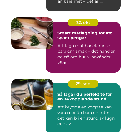
än bara mat – det är ...
22. okt
Smart matlagning för att
spara pengar
Att laga mat handlar inte
bara om smak – det handlar
också om hur vi använder
v&ari...
29. sep
Så lagar du perfekt te för
en avkopplande stund
Att brygga en kopp te kan
vara mer än bara en rutin –
det kan bli en stund av lugn
och av...