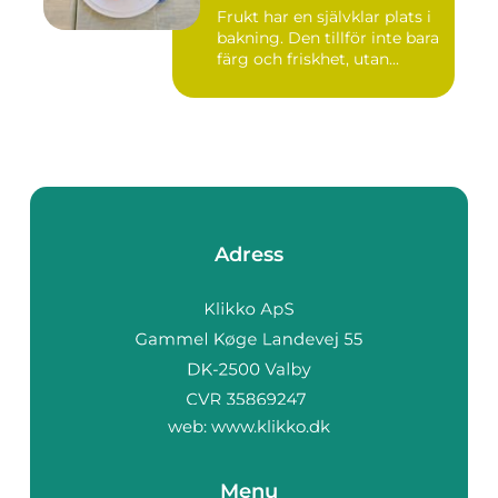
Frukt har en självklar plats i
bakning. Den tillför inte bara
färg och friskhet, utan...
Adress
web:
www.klikko.dk
Menu