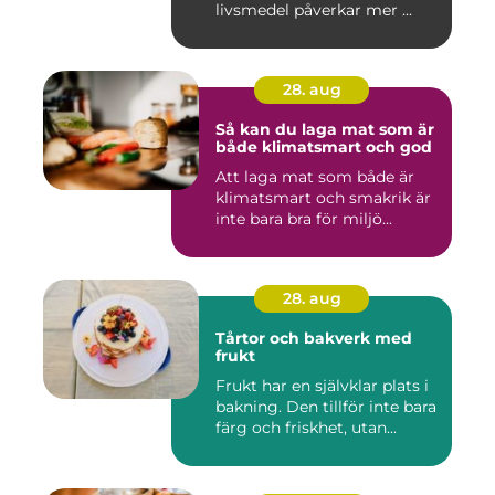
livsmedel påverkar mer ...
28. aug
Så kan du laga mat som är
både klimatsmart och god
Att laga mat som både är
klimatsmart och smakrik är
inte bara bra för miljö...
28. aug
Tårtor och bakverk med
frukt
Frukt har en självklar plats i
bakning. Den tillför inte bara
färg och friskhet, utan...