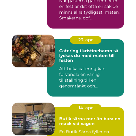
När gästerna går hem efter
en fest är det ofta en sak de
minns allra tydligast: maten.
Smakerna, dof...
23. apr
Catering i kristinehamn så
lyckas du med maten till
festen
Att boka catering kan
förvandla en vanlig
tillställning till en
genomtänkt och
minnesvärd upplevelse...
14. apr
Butik särna mer än bara en
mack vid vägen
En Butik Särna fyller en