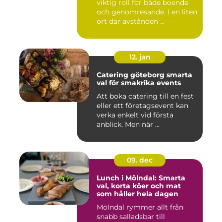
viktig roll för både boende
och genomresande. I en liten
ort där avstånden ...
12. jan
Catering göteborg smarta
val för smakrika events
Att boka catering till en fest
eller ett företagsevent kan
verka enkelt vid första
anblick. Men när ...
09. dec
Lunch i Mölndal: Smarta
val, korta köer och mat
som håller hela dagen
Mölndal rymmer allt från
snabb salladsbar till