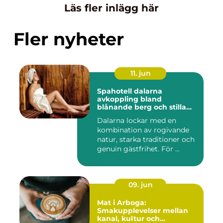
Läs fler inlägg här
Fler nyheter
11. jun
Spahotell dalarna
avkoppling bland
blånande berg och stilla
vatten
Dalarna lockar med en
kombination av rogivande
natur, starka traditioner och
genuin gästfrihet. För ...
09. jun
Mat i Arboga:
Smakupplevelser mellan
kanal, kultur och