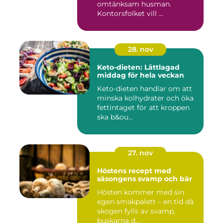
omtänksam husman.
Kontorsfolket vill ...
28. nov
Keto-dieten: Lättlagad
middag för hela veckan
Keto-dieten handlar om att
minska kolhydrater och öka
fettintaget för att kroppen
ska b&ou...
27. nov
Höstens recept med
säsongens svamp och bär
Hösten kommer med sin
egen smakpalett – en tid då
skogen fylls av svamp,
buskarna d...