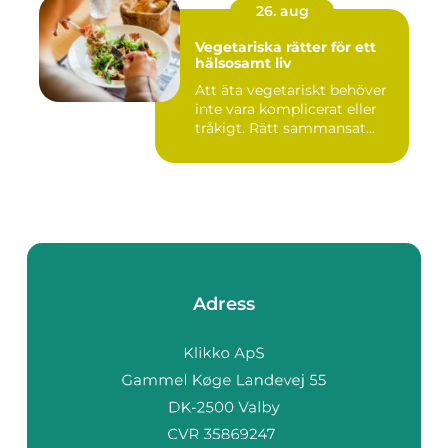
26. aug
Vegetariska rätter för ett
hälsosamt liv
Att äta vegetariskt behöver
inte vara komplicerat eller
tråkigt. Rätt sammansat...
Adress