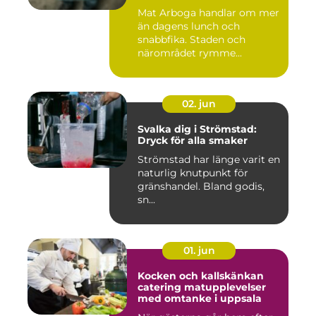
småstadscharm
Mat Arboga handlar om mer
än dagens lunch och
snabbfika. Staden och
närområdet rymme...
02. jun
Svalka dig i Strömstad:
Dryck för alla smaker
Strömstad har länge varit en
naturlig knutpunkt för
gränshandel. Bland godis,
sn...
01. jun
Kocken och kallskänkan
catering matupplevelser
med omtanke i uppsala