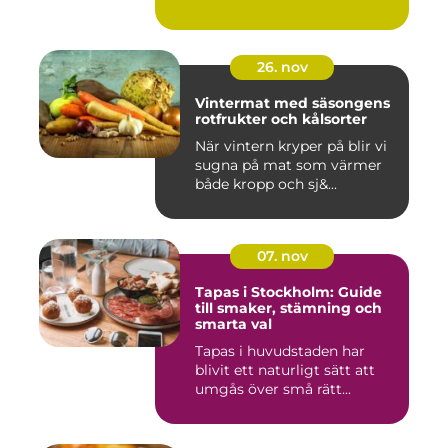
26. nov
Vintermat med säsongens
rotfrukter och kålsorter
När vintern kryper på blir vi
sugna på mat som värmer
både kropp och sj&...
07. nov
Tapas i Stockholm: Guide
till smaker, stämning och
smarta val
Tapas i huvudstaden har
blivit ett naturligt sätt att
umgås över små rätt...