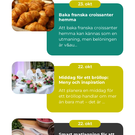
23. okt
Baka franska croissanter
hemma
Att baka franska croissanter
hemma kan kännas som en
utmaning, men belöningen
är v&au...
22. okt
Middag för ett bröllop:
Meny och inspiration
Att planera en middag för
ett bröllop handlar om mer
än bara mat – det är ...
22. okt
Smart matlagning för att