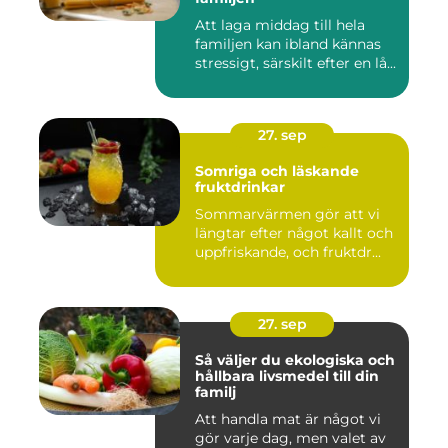
Att laga middag till hela
familjen kan ibland kännas
stressigt, särskilt efter en lå...
27. sep
Somriga och läskande
fruktdrinkar
Sommarvärmen gör att vi
längtar efter något kallt och
uppfriskande, och fruktdr...
27. sep
Så väljer du ekologiska och
hållbara livsmedel till din
familj
Att handla mat är något vi
gör varje dag, men valet av