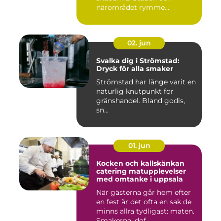
närområdet rymme...
02. jun
Svalka dig i Strömstad:
Dryck för alla smaker
Strömstad har länge varit en
naturlig knutpunkt för
gränshandel. Bland godis,
sn...
01. jun
Kocken och kallskänkan
catering matupplevelser
med omtanke i uppsala
När gästerna går hem efter
en fest är det ofta en sak de
minns allra tydligast: maten.
Smakerna, dof...