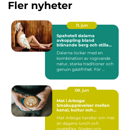
Fler nyheter
11. jun
Spahotell dalarna
avkoppling bland
blånande berg och stilla
vatten
Dalarna lockar med en
kombination av rogivande
natur, starka traditioner och
genuin gästfrihet. För ...
09. jun
Mat i Arboga:
Smakupplevelser mellan
kanal, kultur och
småstadscharm
Mat Arboga handlar om mer
än dagens lunch och
snabbfika. Staden och