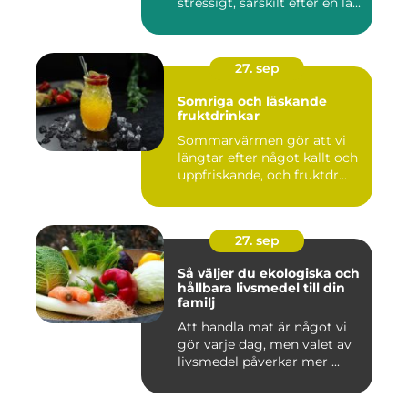
stressigt, särskilt efter en lå...
27. sep
Somriga och läskande
fruktdrinkar
Sommarvärmen gör att vi
längtar efter något kallt och
uppfriskande, och fruktdr...
27. sep
Så väljer du ekologiska och
hållbara livsmedel till din
familj
Att handla mat är något vi
gör varje dag, men valet av
livsmedel påverkar mer ...