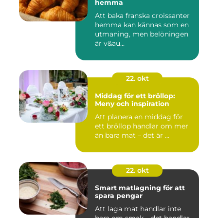
hemma
Att baka franska croissanter
hemma kan kännas som en
utmaning, men belöningen
är v&au...
22. okt
Middag för ett bröllop:
Meny och inspiration
Att planera en middag för
ett bröllop handlar om mer
än bara mat – det är ...
22. okt
Smart matlagning för att
spara pengar
Att laga mat handlar inte