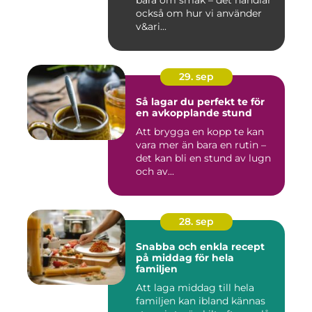
bara om smak – det handlar
också om hur vi använder
v&ari...
29. sep
Så lagar du perfekt te för
en avkopplande stund
Att brygga en kopp te kan
vara mer än bara en rutin –
det kan bli en stund av lugn
och av...
28. sep
Snabba och enkla recept
på middag för hela
familjen
Att laga middag till hela
familjen kan ibland kännas