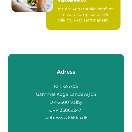
hälsosamt liv
Att äta vegetariskt behöver
inte vara komplicerat eller
tråkigt. Rätt sammansat...
Adress
web:
www.klikko.dk