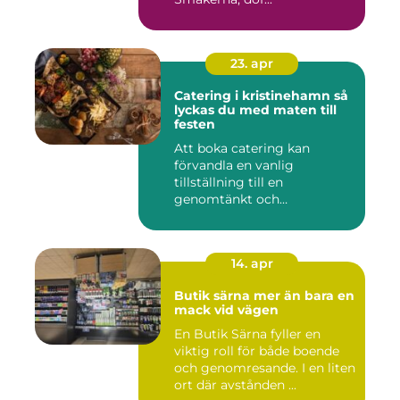
23. apr
Catering i kristinehamn så
lyckas du med maten till
festen
Att boka catering kan
förvandla en vanlig
tillställning till en
genomtänkt och
minnesvärd upplevelse...
14. apr
Butik särna mer än bara en
mack vid vägen
En Butik Särna fyller en
viktig roll för både boende
och genomresande. I en liten
ort där avstånden ...