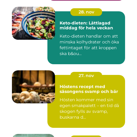
28. nov
Keto-dieten: Lättlagad
middag för hela veckan
Keto-dieten handlar om att
minska kolhydrater och öka
fettintaget för att kroppen
ska b&ou...
27. nov
Höstens recept med
säsongens svamp och bär
Hösten kommer med sin
egen smakpalett – en tid då
skogen fylls av svamp,
buskarna d...