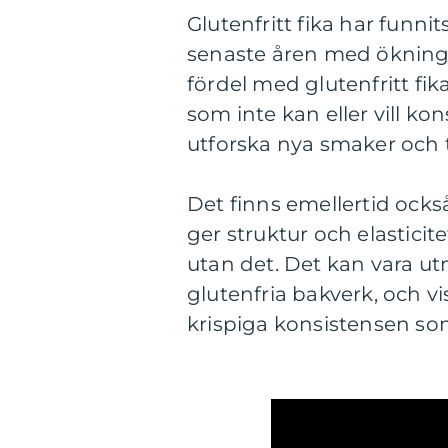
Glutenfritt fika har funni
senaste åren med ökninge
fördel med glutenfritt fika
som inte kan eller vill k
utforska nya smaker och t
Det finns emellertid ocks
ger struktur och elasticite
utan det. Det kan vara u
glutenfria bakverk, och v
krispiga konsistensen so