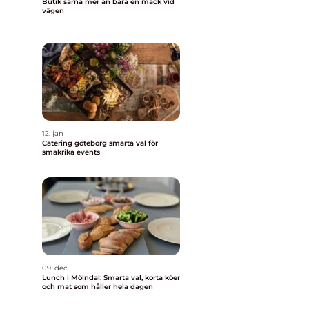
Butik särna mer än bara en mack vid
vägen
12. jan
Catering göteborg smarta val för
smakrika events
09. dec
Lunch i Mölndal: Smarta val, korta köer
och mat som håller hela dagen