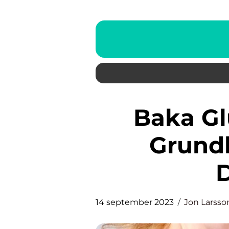
Baka Glutenfritt Fika: En
Grundl
D
14 september 2023
Jon Larsso