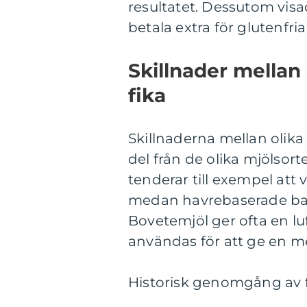
resultatet. Dessutom visad
betala extra för glutenfri
Skillnader mellan 
fika
Skillnaderna mellan olika 
del från de olika mjölso
tenderar till exempel att 
medan havrebaserade bak
Bovetemjöl ger ofta en lu
användas för att ge en me
Historisk genomgång av f