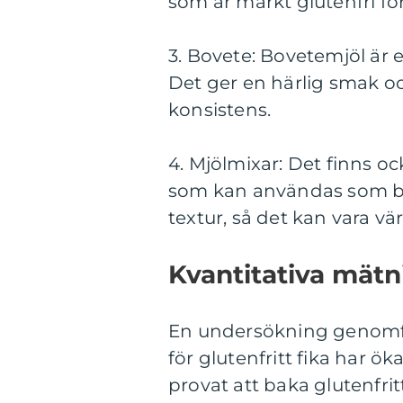
som är märkt glutenfri fö
3. Bovete: Bovetemjöl är e
Det ger en härlig smak oc
konsistens.
4. Mjölmixar: Det finns oc
som kan användas som bas
textur, så det kan vara vär
Kvantitativa mätn
En undersökning genomförd
för glutenfritt fika har ö
provat att baka glutenfri