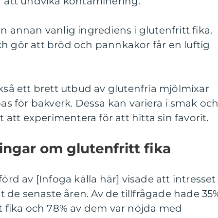
r att undvika kontaminering.
n annan vanlig ingrediens i glutenfritt fika.
h gör att bröd och pannkakor får en luftig
kså ett brett utbud av glutenfria mjölmixar
 för bakverk. Dessa kan variera i smak oc
t att experimentera för att hitta sin favorit.
ingar om glutenfritt fika
 av [Infoga källa här] visade att intresset
kat de senaste åren. Av de tillfrågade hade 35
tt fika och 78% av dem var nöjda med