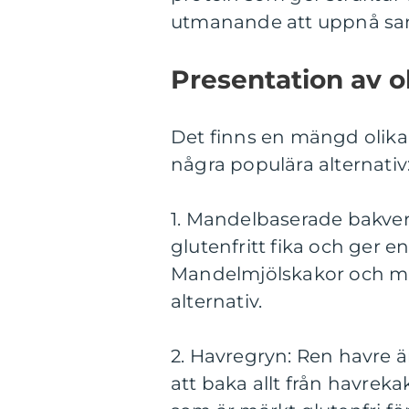
utmanande att uppnå sam
Presentation av o
Det finns en mängd olika t
några populära alternativ
1. Mandelbaserade bakverk
glutenfritt fika och ger e
Mandelmjölskakor och ma
alternativ.
2. Havregryn: Ren havre ä
att baka allt från havrekak