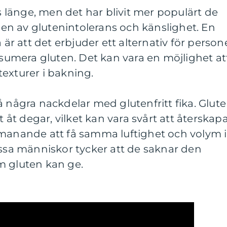
ts länge, men det har blivit mer populärt de
n av glutenintolerans och känslighet. En
 är att det erbjuder ett alternativ för person
onsumera gluten. Det kan vara en möjlighet at
exturer i bakning.
å några nackdelar med glutenfritt fika. Glut
t åt degar, vilket kan vara svårt att återskap
tmanande att få samma luftighet och volym i
issa människor tycker att de saknar den
m gluten kan ge.