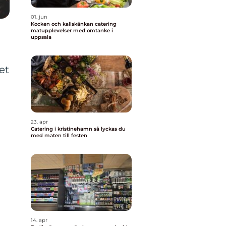
01. jun
Kocken och kallskänkan catering
matupplevelser med omtanke i
uppsala
et
23. apr
Catering i kristinehamn så lyckas du
med maten till festen
n
14. apr