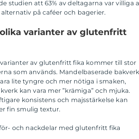
e studien att 63% av deltagarna var villiga a
a alternativ på caféer och bagerier.
olika varianter av glutenfritt
varianter av glutenfritt fika kommer till stor
rterna som används. Mandelbaserade bakver
vara lite tyngre och mer nötiga i smaken,
verk kan vara mer ”krämiga” och mjuka.
ftigare konsistens och majsstärkelse kan
r fin smulig textur.
ör- och nackdelar med glutenfritt fika