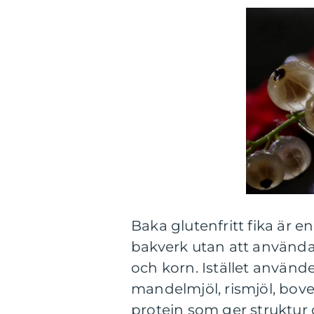
Baka glutenfritt fika är e
bakverk utan att använda
och korn. Istället använd
mandelmjöl, rismjöl, bove
protein som ger struktur o