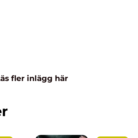
äs fler inlägg här
er