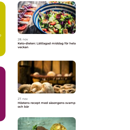
e
28. nov
Keto-dieten: Lättlagad middag för hela
veckan
27. nov
r
Höstens recept med säsongens svamp
och bär