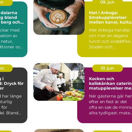
un
09. jun
 dalarna
Mat i Arboga:
ng bland
Smakupplevelser
 berg och
mellan kanal, kultu
ten
och småstadschar
ockar med
Mat Arboga handlar
ation av
om mer än dagens
 natur,
lunch och snabbfika.
ditioner och
Staden och
tfrihet. För
närområdet rymme..
jun
01. jun
 i
Kocken och
: Dryck för
kallskänkan cateri
er
matupplevelser me
omtanke i uppsala
 har länge
När gästerna går h
aturlig
efter en fest är det
 för
ofta en sak de minns
el. Bland
allra tydligast: maten
Smakerna, dof...