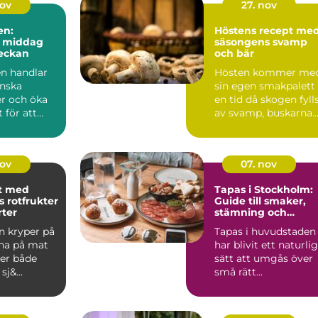
nov
27. nov
en:
Höstens recept me
d middag
säsongens svamp
veckan
och bär
en handlar
Hösten kommer me
nska
sin egen smakpalett 
er och öka
en tid då skogen fyll
 för att
av svamp, buskarna
a b&ou...
d...
nov
07. nov
t med
Tapas i Stockholm:
 rotfrukter
Guide till smaker,
rter
stämning och
smarta val
n kryper på
Tapas i huvudstaden
gna på mat
har blivit ett naturlig
er både
sätt att umgås över
j&...
små rätt...