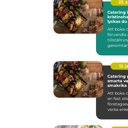
23. 
Catering i
kristineha
lyckas d
maten till
Att boka 
förvandla 
tillställnin
genomtän
minnesvä
upplevelse.
12. j
Catering
smarta va
smakrika
Att boka c
en fest ell
företagse
verka enke
anblick. Me