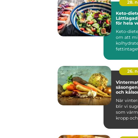
28. 
Keto-diet
Lättlaga
för hela 
Keto-diet
om att mi
kolhydrat
fettintaget
kroppen sk
26. 
Vinterma
säsongens
och kålso
När vinter
blir vi su
som värm
kropp och s