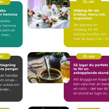
okt
22. okt
ska
Middag för ett
ter hemma
bröllop: Meny och
inspiration
ranska
Att planera en
ter hemma
middag för ett
s som en
bröllop handlar om
, men
mer än bara mat – d
 är v&au...
är ...
okt
29. sep
tlagning
Så lagar du perfekt
para pengar
te för en
avkopplande stund
mat handlar
Att brygga en kopp 
 om smak –
kan vara mer än bara
ar också om
en rutin – det kan bli
vänder
en stund av lugn oc
av...