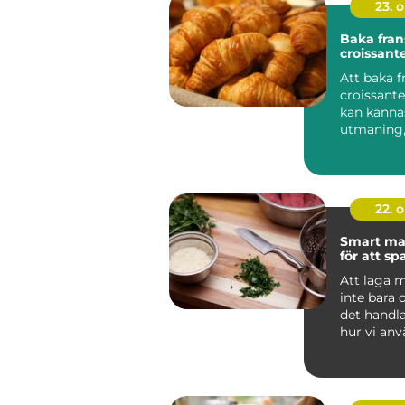
23. 
Baka fran
croissan
Att baka f
croissan
kan känna
utmaning
belöningen
22. 
Smart ma
för att s
Att laga 
inte bara
det handl
hur vi an
v&ari...