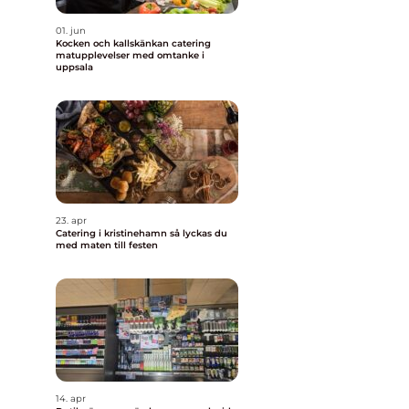
01. jun
Kocken och kallskänkan catering
matupplevelser med omtanke i
uppsala
23. apr
Catering i kristinehamn så lyckas du
med maten till festen
14. apr