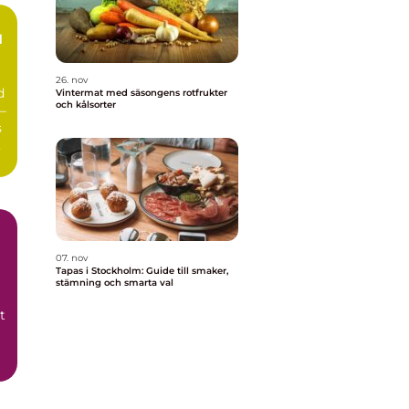
d
26. nov
d
Vintermat med säsongens rotfrukter
och kålsorter
–
s
07. nov
Tapas i Stockholm: Guide till smaker,
stämning och smarta val
t