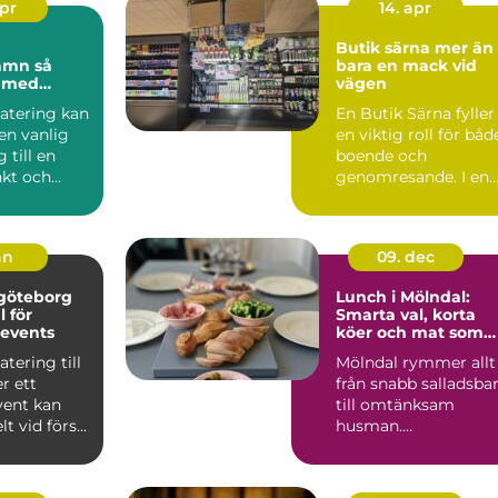
apr
14. apr
Butik särna mer än
mn så
bara en mack vid
u med
vägen
 festen
catering kan
En Butik Särna fyller
en vanlig
en viktig roll för båd
g till en
boende och
kt och
genomresande. I en
rd
liten ort där
..
avstånden ...
an
09. dec
 göteborg
Lunch i Mölndal:
l för
Smarta val, korta
 events
köer och mat som
håller hela dagen
atering till
Mölndal rymmer allt
er ett
från snabb salladsba
vent kan
till omtänksam
lt vid första
husman.
n när ...
Kontorsfolket vill ...