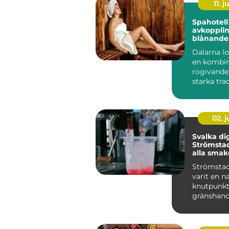
11. j
Spahotell
avkoppli
blånande
stilla vat
Dalarna l
en kombin
rogivande
starka tra
genuin gäs
...
02. 
Svalka dig
Strömstad
alla smak
Strömstad
varit en n
knutpunkt
gränshand
godis, sn...