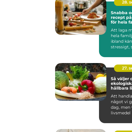
28. 
Snabba o
recept p
för hela f
Att laga m
hela famil
ibland kä
stressigt, 
en lå...
27. 
Så väljer 
ekologisk
hållbara 
till din fa
Att handl
något vi g
dag, men 
livsmedel
mer ...