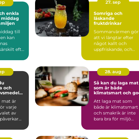
sep
27. sep
ch enkla
Somriga och
å middag
läskande
amiljen
fruktdrinkar
iddag till
Sommarvärmen gör
jen kan
att vi längtar efter
nnas
något kallt och
särskilt efter
uppfriskande, och
fruktdr...
sep
28. aug
du
Så kan du laga mat
a och
som är både
livsmedel
klimatsmart och go
milj
a mat är
Att laga mat som
ör varje
både är klimatsmart
valet av
och smakrik är inte
 påverkar
bara bra för miljö...