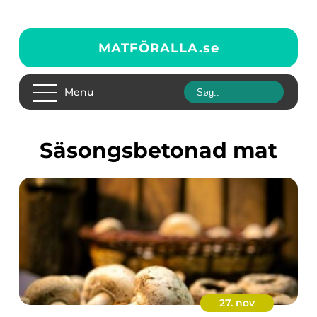
MATFÖRALLA.
se
Menu
Säsongsbetonad mat
27. nov