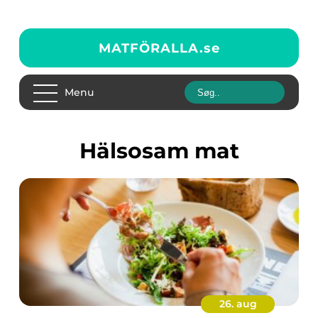
MATFÖRALLA.
se
Menu
Hälsosam mat
26. aug