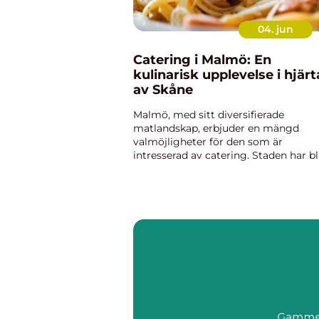
04. jun
Catering i Malmö: En
kulinarisk upplevelse i hjärt
av Skåne
Malmö, med sitt diversifierade
matlandskap, erbjuder en mängd
valmöjligheter för den som är
intresserad av catering. Staden har bl
ett centrum för gastronomiska
upplevelser och erbjuder kulinariska
lösningar f&o...