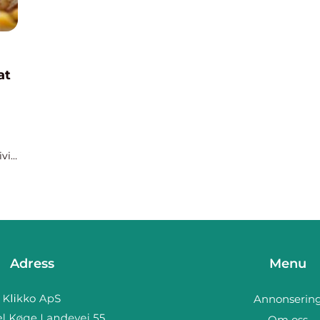
at
ivit
Adress
Menu
Annonserin
Om oss