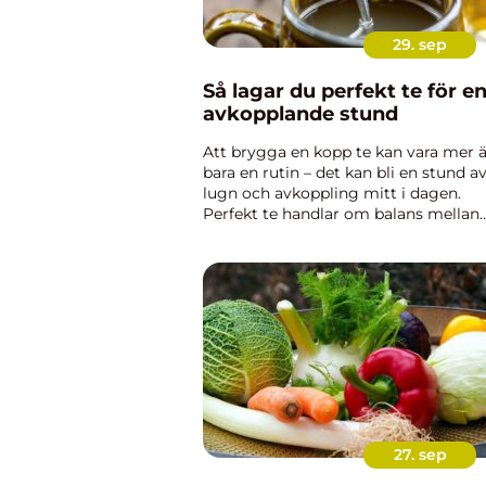
29. sep
Så lagar du perfekt te för e
avkopplande stund
Att brygga en kopp te kan vara mer 
bara en rutin – det kan bli en stund a
lugn och avkoppling mitt i dagen.
Perfekt te handlar om balans mellan
temperatur, tid och rätt sort, och me
några enkla knep kan du lyfta smake
till...
27. sep