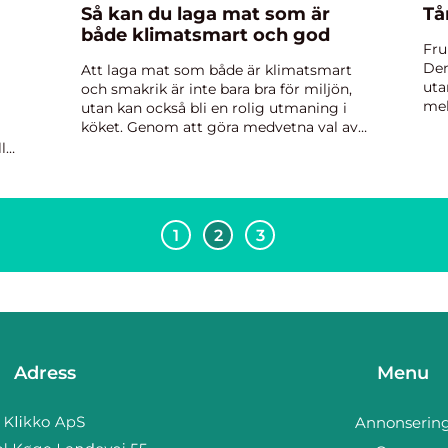
Så kan du laga mat som är
Tå
både klimatsmart och god
Fru
Den
Att laga mat som både är klimatsmart
uta
och smakrik är inte bara bra för miljön,
mel
utan kan också bli en rolig utmaning i
han
köket. Genom att göra medvetna val av
en 
ingredienser, minska matsvinnet och
l
prioritera vä...
er
1
2
3
Adress
Menu
Annonserin