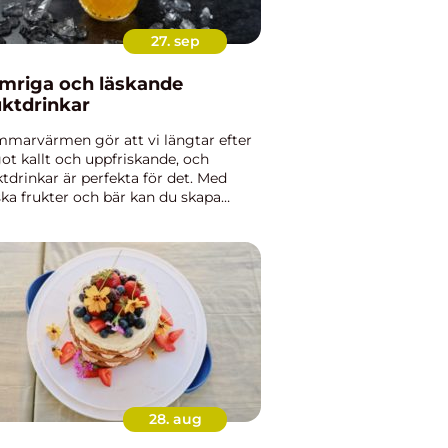
27. sep
mriga och läskande
uktdrinkar
marvärmen gör att vi längtar efter
ot kallt och uppfriskande, och
ktdrinkar är perfekta för det. Med
ska frukter och bär kan du skapa
cker som både smakar fantastiskt
 ser inbjudande ut...
28. aug