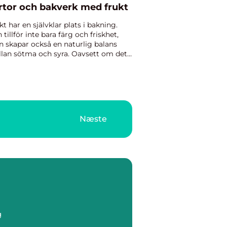
rtor och bakverk med frukt
kt har en självklar plats i bakning.
 tillför inte bara färg och friskhet,
n skapar också en naturlig balans
lan sötma och syra. Oavsett om det
dlar om en klassisk jordgubbstårta,
saftig äppelkak...
Næste
g