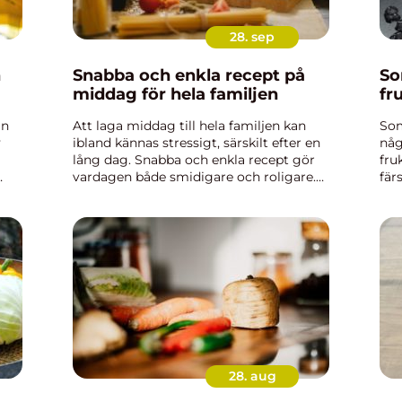
28. sep
n
Snabba och enkla recept på
So
middag för hela familjen
fr
än
Att laga middag till hela familjen kan
Som
v
ibland kännas stressigt, särskilt efter en
någ
lång dag. Snabba och enkla recept gör
fru
vardagen både smidigare och roligare.
fär
d
Med lite planering och några smarta
dry
n
ingredienser kan du ska...
och
28. aug