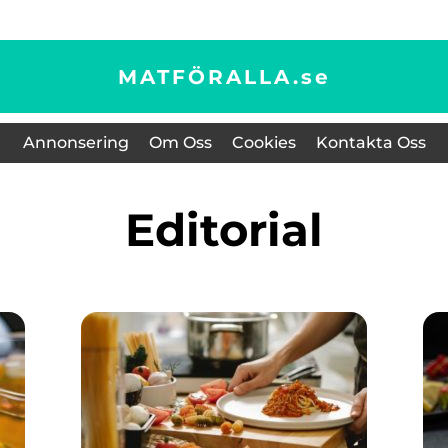
MATFÖRALLA.
se
Annonsering
Om Oss
Cookies
Kontakta Oss
editorial