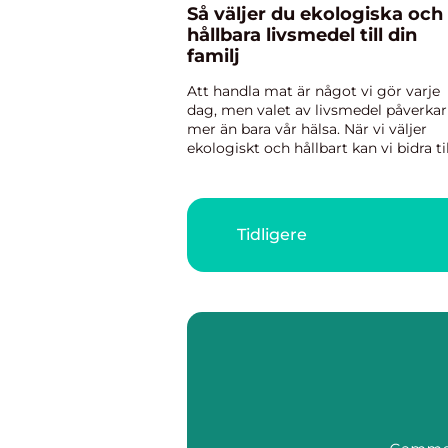
Så väljer du ekologiska och
hållbara livsmedel till din
familj
Att handla mat är något vi gör varje
dag, men valet av livsmedel påverkar
mer än bara vår hälsa. När vi väljer
ekologiskt och hållbart kan vi bidra til
en friskare planet samtidigt som vi g
v&a...
Tidligere